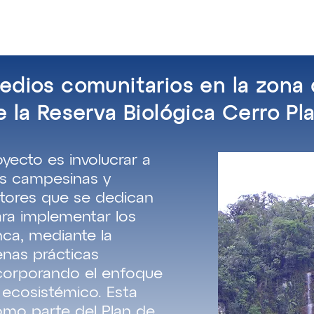
uienes Somos
Que hacemos
Como
redios comunitarios en la zona
e la Reserva Biológica Cerro Pl
oyecto es involucrar a
es campesinas y
tores que se dedican
ara implementar los
nca, mediante la
enas prácticas
corporando el enfoque
 ecosistémico. Esta
como parte del Plan de