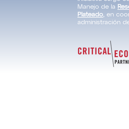
Manejo de la
Res
Plateado
, en coo
administración de
ARCOIRIS
Nuestro Equipo
Preguntas Frecuentes
Trabaja con Nosotros