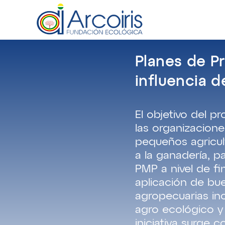
Q
Planes de P
influencia d
El objetivo del pr
las organizacion
pequeños agricul
a la ganadería, p
PMP a nivel de fi
aplicación de bu
agropecuarias in
agro ecológico y
iniciativa surge 