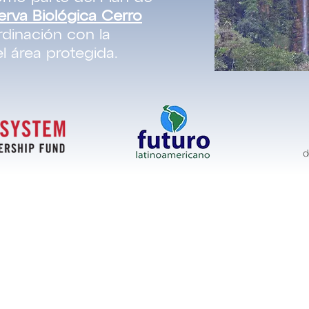
erva Biológica Cerro
rdinación con la
l área protegida.
RECURSOS
QUE PUED
Noticias
Donaciòn
Sugerencias y quejas
Voluntariado
Transparencia
Brindanos tu idea