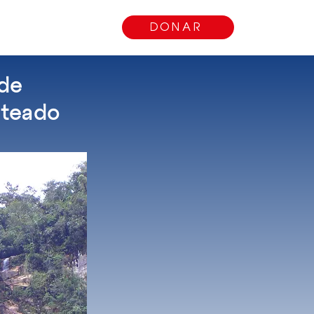
 involucrarse
DONAR
 de
ateado