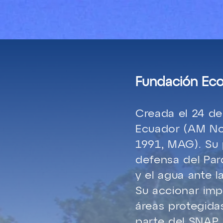
Q
Fundación Ecol
Creada el 24 de
Ecuador (AM No.
1991, MAG). Su 
defensa del Pa
y el agua ante l
Su accionar imp
áreas protegid
parte del SNAP.