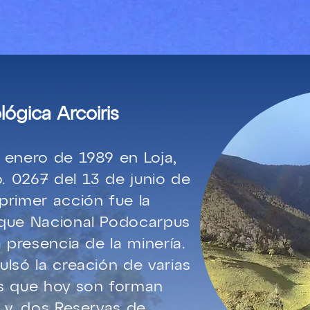
uienes Somos
Que hacemos
Como
ógica Arcoiris
 enero de 1989 en Loja,
 0267 del 13 de junio de
primer acción fue la
rque Nacional Podocarpus
a presencia de la minería.
ulsó la creación de varias
as que hoy son forman
, y, dos Reservas de