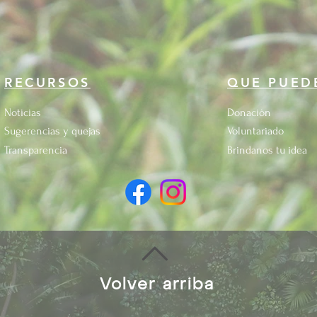
RECURSOS
QUE PUED
Noticias
Donaciòn
Sugerencias y quejas
Voluntariado
Transparencia
Brindanos tu idea
Volver arriba