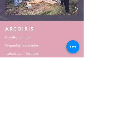
ARCOIRIS
Nuestro Equipo
Preguntas Frecuentes
Trabaja con Nosotros
RECURSOS
Noticias
Sugerencias y quejas
Transparencia
QUE PUEDES HACER
Donaciòn
Voluntariado