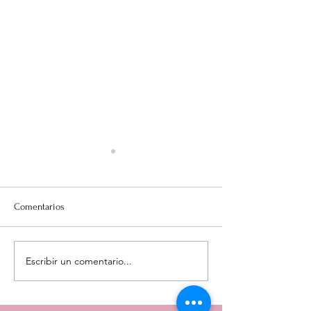
Comentarios
Estados de Result
Estados de Resultados 2022
Escribir un comentario...