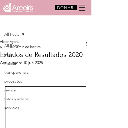
DONAR
Entrada
All Posts
Victor Ayora
All Posts
6 jun 2025
0 min de lectura
Estados de Resultados 2020
inicio
Actualizado:
10 jun 2025
noticia
transparencia
proyectos
revista
fotos y videos
servicios