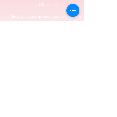
ambiental
En base a las experiencias obtenidas en
2020 con la campaña Territorios Libre de
Mal Fuego, en la presente campaña se
implementarán actividades de radio y TV
para visibilizar la problemática del cambio
climático, fuego y agua.
ARCOIRIS
Nuestro Equipo
Preguntas Frecuentes
Trabaja con Nosotros
RECURSOS
Noticias