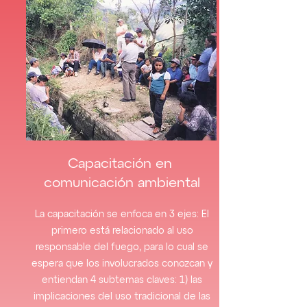
Capacitación en
comunicación ambiental
La capacitación se enfoca en 3 ejes: El
primero está relacionado al uso
responsable del fuego, para lo cual se
espera que los involucrados conozcan y
entiendan 4 subtemas claves: 1) las
implicaciones del uso tradicional de las