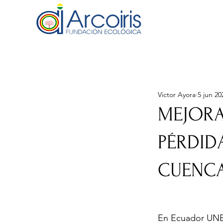
Q
All Posts
inicio
noticia
Victor Ayora
5 jun 20
MEJORA
PÉRDID
CUENC
En Ecuador UNES