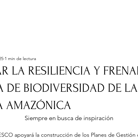
uienes Somos
Que hacemos
Como
transparencia
proyectos
revista
fotos y videos
servicios
25
1 min de lectura
R LA RESILIENCIA Y FRENA
A DE BIODIVERSIDAD DE L
A AMAZÓNICA
Siempre en busca de inspiración
CO apoyará la construcción de los Planes de Gestión d